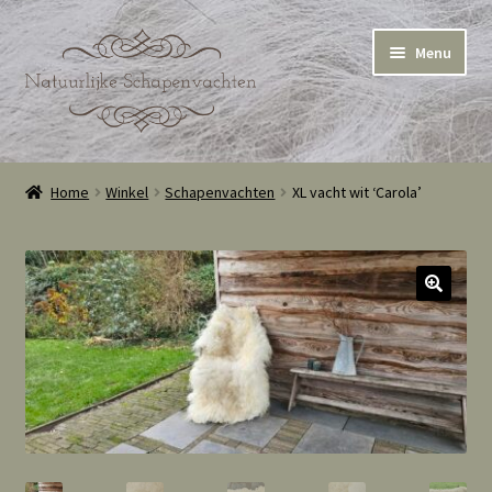
Ga
Ga
Menu
door
naar
naar
de
navigatie
inhoud
Home
Home
Winkel
Schapenvachten
XL vacht wit ‘Carola’
Winkel
Winkelmand
Cookie Policy (EU)