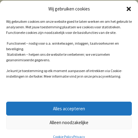
Wij gebruiken cookies
Algemene Voorwaarden
Wij gebruiken cookies om onze website goed te laten werken en om het gebruik te
analyseren. Met jouw toestemming plaatsen we cookies voor statistieken.
Contact
Functionele cookies zijn noodzakelijk voor de basisfuncties van de site.
Cookie Policy (EU)
Functioneel – nodig voor o.a. winkelwagen, inloggen, taalvoorkeuren en
beveiliging.
Privacy
Statistieken – helpen ons de website te verbeteren; we verzamelen
geanonimiseerde gegevens.
Winkel
Je kunt je toestemming op elk moment aanpassen of intrekken via Cookie-
instellingen in de footer. Meer informatie vind je in onze privacyverklaring.
© 2026
Alles accepteren
Privacy
Gebouwd met WooCommerce
.
Alleen noodzakelijke
0
Cookie Policy
Privacy