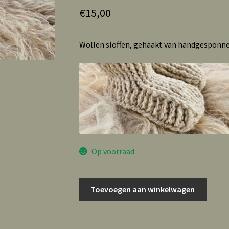
€
15,00
Wollen sloffen, gehaakt van handgesponne
Op voorraad
Wollen
Toevoegen aan winkelwagen
sloffen
wit
maat