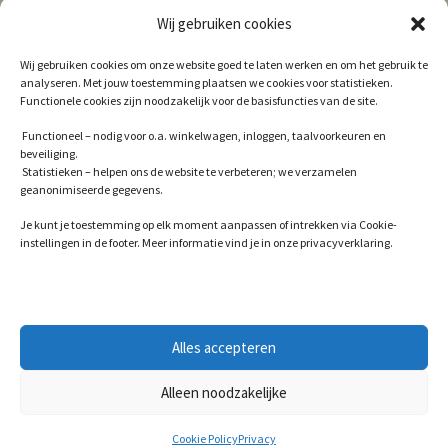
Wij gebruiken cookies
Algemene Voorwaarden
Wij gebruiken cookies om onze website goed te laten werken en om het gebruik te
analyseren. Met jouw toestemming plaatsen we cookies voor statistieken.
Contact
Functionele cookies zijn noodzakelijk voor de basisfuncties van de site.
Cookie Policy (EU)
Functioneel – nodig voor o.a. winkelwagen, inloggen, taalvoorkeuren en
beveiliging.
Privacy
Statistieken – helpen ons de website te verbeteren; we verzamelen
geanonimiseerde gegevens.
Winkel
Je kunt je toestemming op elk moment aanpassen of intrekken via Cookie-
instellingen in de footer. Meer informatie vind je in onze privacyverklaring.
© 2026
Alles accepteren
Privacy
Gebouwd met WooCommerce
.
Alleen noodzakelijke
0
Cookie Policy
Privacy
Zoeken
Zoeken