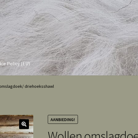
ie Policy (EU)
 omslagdoek/ driehoeksshawl
AANBIEDING!
Wollen omslagdoe