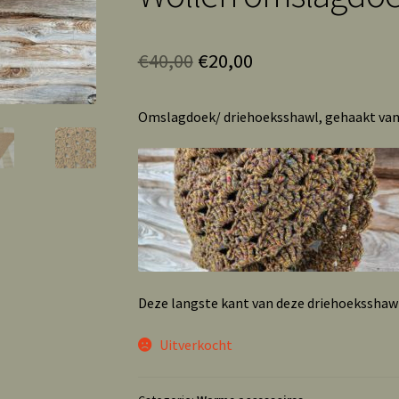
Oorspronkelijke
Huidige
€
40,00
€
20,00
prijs
prijs
Omslagdoek/ driehoeksshawl, gehaakt van 
was:
is:
€40,00.
€20,00.
Deze langste kant van deze driehoeksshawl 
Uitverkocht