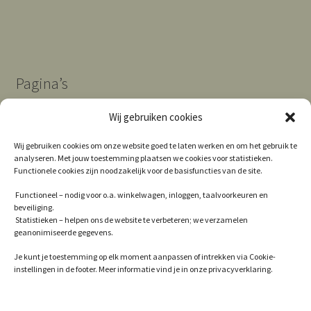
Pagina’s
Wij gebruiken cookies
Algemene Voorwaarden
Wij gebruiken cookies om onze website goed te laten werken en om het gebruik te
analyseren. Met jouw toestemming plaatsen we cookies voor statistieken.
Contact
Functionele cookies zijn noodzakelijk voor de basisfuncties van de site.
Cookie Policy (EU)
Functioneel – nodig voor o.a. winkelwagen, inloggen, taalvoorkeuren en
beveiliging.
Privacy
Statistieken – helpen ons de website te verbeteren; we verzamelen
geanonimiseerde gegevens.
Winkel
Je kunt je toestemming op elk moment aanpassen of intrekken via Cookie-
instellingen in de footer. Meer informatie vind je in onze privacyverklaring.