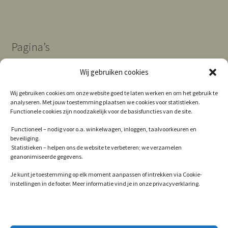
Pagina’s
Wij gebruiken cookies
Algemene Voorwaarden
Wij gebruiken cookies om onze website goed te laten werken en om het gebruik te
analyseren. Met jouw toestemming plaatsen we cookies voor statistieken.
Contact
Functionele cookies zijn noodzakelijk voor de basisfuncties van de site.
Cookie Policy (EU)
Functioneel – nodig voor o.a. winkelwagen, inloggen, taalvoorkeuren en
beveiliging.
Privacy
Statistieken – helpen ons de website te verbeteren; we verzamelen
geanonimiseerde gegevens.
Winkel
Je kunt je toestemming op elk moment aanpassen of intrekken via Cookie-
instellingen in de footer. Meer informatie vind je in onze privacyverklaring.
© 2026