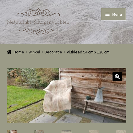
Ga
Ga
Menu
door
naar
naar
de
navigatie
inhoud
Home
Home
Winkel
Decoratie
Viltkleed 94 cm x 120 cm
Winkel
Winkelmand
Cookie Policy (EU)