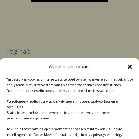
Pagina’s
Wij gebruiken cookies
Algemene Voorwaarden
Wij gebruiken cookies om onze website goed te laten werken en om het gebruik te
analyseren. Met jouw toestemming plaatsen we cookies voor statistieken.
Contact
Functionele cookies zijn noodzakelijk voor de basisfuncties van de site.
Cookie Policy (EU)
Functioneel – nodig voor o.a. winkelwagen, inloggen, taalvoorkeuren en
beveiliging.
Privacy
Statistieken – helpen ons de website te verbeteren; we verzamelen
geanonimiseerde gegevens.
Winkel
Je kunt je toestemming op elk moment aanpassen of intrekken via Cookie-
instellingen in de footer. Meer informatie vind je in onze privacyverklaring.