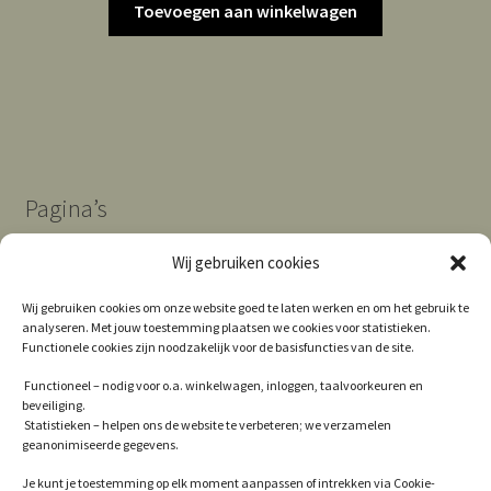
Toevoegen aan winkelwagen
Pagina’s
Wij gebruiken cookies
Algemene Voorwaarden
Wij gebruiken cookies om onze website goed te laten werken en om het gebruik te
analyseren. Met jouw toestemming plaatsen we cookies voor statistieken.
Contact
Functionele cookies zijn noodzakelijk voor de basisfuncties van de site.
Cookie Policy (EU)
Functioneel – nodig voor o.a. winkelwagen, inloggen, taalvoorkeuren en
beveiliging.
Privacy
Statistieken – helpen ons de website te verbeteren; we verzamelen
geanonimiseerde gegevens.
Winkel
Je kunt je toestemming op elk moment aanpassen of intrekken via Cookie-