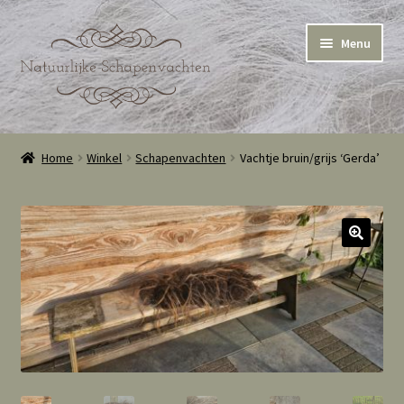
Ga
Ga
Menu
door
naar
naar
de
navigatie
inhoud
Home
Home
Winkel
Schapenvachten
Vachtje bruin/grijs ‘Gerda’
Winkel
Winkelmand
Cookie Policy (EU)