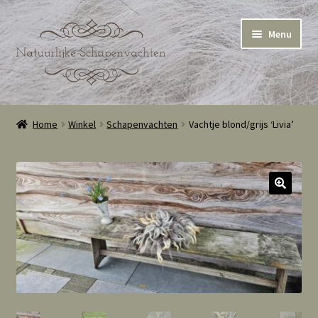
Ga
Ga
Menu
door
naar
naar
de
navigatie
inhoud
Home
Home
Winkel
Schapenvachten
Vachtje blond/grijs ‘Livia’
Winkel
Winkelmand
Cookie Policy (EU)