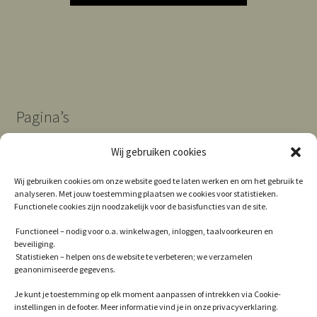
Pagina’s
Wij gebruiken cookies
Algemene Voorwaarden
Wij gebruiken cookies om onze website goed te laten werken en om het gebruik te
analyseren. Met jouw toestemming plaatsen we cookies voor statistieken.
Contact
Functionele cookies zijn noodzakelijk voor de basisfuncties van de site.
Cookie Policy (EU)
Functioneel – nodig voor o.a. winkelwagen, inloggen, taalvoorkeuren en
beveiliging.
Privacy
Statistieken – helpen ons de website te verbeteren; we verzamelen
geanonimiseerde gegevens.
Winkel
Je kunt je toestemming op elk moment aanpassen of intrekken via Cookie-
instellingen in de footer. Meer informatie vind je in onze privacyverklaring.