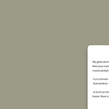
Wij gebruiken
Met jouw toes
noodzakelijk 
Functioneel –
Statistieken
Je kunt je to
footer. Meer 