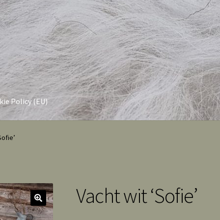
ie Policy (EU)
Sofie’
Vacht wit ‘Sofie’