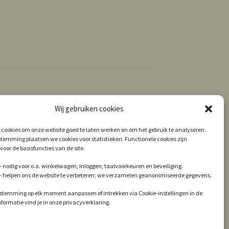
Wij gebruiken cookies
 cookies om onze website goed te laten werken en om het gebruik te analyseren.
temming plaatsen we cookies voor statistieken. Functionele cookies zijn
voor de basisfuncties van de site.
 nodig voor o.a. winkelwagen, inloggen, taalvoorkeuren en beveiliging.
 – helpen ons de website te verbeteren; we verzamelen geanonimiseerde gegevens.
estemming op elk moment aanpassen of intrekken via Cookie-instellingen in de
informatie vind je in onze privacyverklaring.