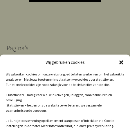
Pagina’s
Wij gebruiken cookies
Algemene Voorwaarden
Wij gebruiken cookies om onze website goed te laten werken en om het gebruik te
analyseren. Met jouw toestemming plaatsen we cookies voor statistieken.
Contact
Functionele cookies zijn noodzakelijk voor de basisfuncties van de site.
Cookie Policy (EU)
Functioneel – nodig voor o.a. winkelwagen, inloggen, taalvoorkeuren en
beveiliging.
Privacy
Statistieken – helpen ons de website te verbeteren; we verzamelen
geanonimiseerde gegevens.
Winkel
Je kunt je toestemming op elk moment aanpassen of intrekken via Cookie-
instellingen in de footer. Meer informatie vind je in onze privacyverklaring.