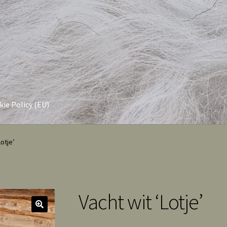
ie Policy (EU)
Lotje’
Vacht wit ‘Lotje’