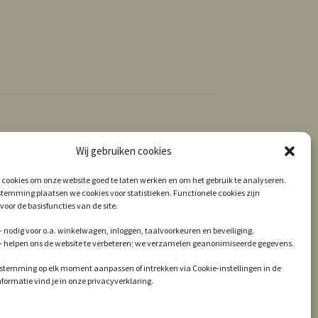
Wij gebruiken cookies
 cookies om onze website goed te laten werken en om het gebruik te analyseren.
temming plaatsen we cookies voor statistieken. Functionele cookies zijn
voor de basisfuncties van de site.
 nodig voor o.a. winkelwagen, inloggen, taalvoorkeuren en beveiliging.
 – helpen ons de website te verbeteren; we verzamelen geanonimiseerde gegevens.
estemming op elk moment aanpassen of intrekken via Cookie-instellingen in de
informatie vind je in onze privacyverklaring.