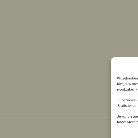
Wij gebruiken
Met jouw toes
noodzakelijk 
Functioneel –
Statistieken
Je kunt je to
footer. Meer 