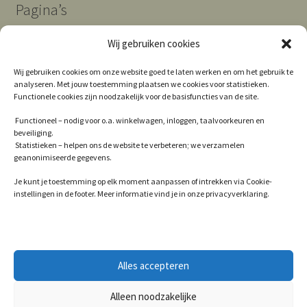
Pagina’s
Wij gebruiken cookies
Algemene Voorwaarden
Wij gebruiken cookies om onze website goed te laten werken en om het gebruik te
analyseren. Met jouw toestemming plaatsen we cookies voor statistieken.
Contact
Functionele cookies zijn noodzakelijk voor de basisfuncties van de site.
Cookie Policy (EU)
Functioneel – nodig voor o.a. winkelwagen, inloggen, taalvoorkeuren en
beveiliging.
Privacy
Statistieken – helpen ons de website te verbeteren; we verzamelen
geanonimiseerde gegevens.
Winkel
Je kunt je toestemming op elk moment aanpassen of intrekken via Cookie-
instellingen in de footer. Meer informatie vind je in onze privacyverklaring.
© 2026
Alles accepteren
Privacy
Gebouwd met WooCommerce
.
Alleen noodzakelijke