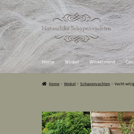
Ga
Ga
door
naar
naar
de
navigatie
inhoud
Home
Winkel
Winkelmand
Cook
Home
Winkel
Schapenvachten
Vacht wit/g