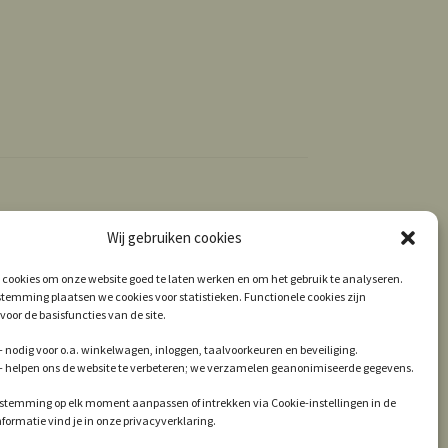
Wij gebruiken cookies
 cookies om onze website goed te laten werken en om het gebruik te analyseren.
temming plaatsen we cookies voor statistieken. Functionele cookies zijn
voor de basisfuncties van de site.
 nodig voor o.a. winkelwagen, inloggen, taalvoorkeuren en beveiliging.
 – helpen ons de website te verbeteren; we verzamelen geanonimiseerde gegevens.
estemming op elk moment aanpassen of intrekken via Cookie-instellingen in de
informatie vind je in onze privacyverklaring.