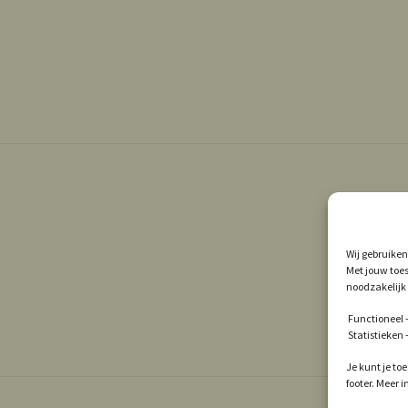
Wij gebruiken
Met jouw toes
noodzakelijk 
Functioneel –
Statistieken
Je kunt je to
footer. Meer 