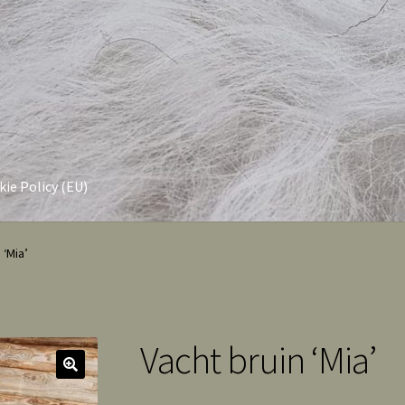
ie Policy (EU)
 ‘Mia’
Vacht bruin ‘Mia’