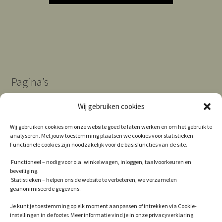
Pagina’s
Wij gebruiken cookies
Algemene Voorwaarden
Wij gebruiken cookies om onze website goed te laten werken en om het gebruik te
analyseren. Met jouw toestemming plaatsen we cookies voor statistieken.
Contact
Functionele cookies zijn noodzakelijk voor de basisfuncties van de site.
Cookie Policy (EU)
Functioneel – nodig voor o.a. winkelwagen, inloggen, taalvoorkeuren en
beveiliging.
Privacy
Statistieken – helpen ons de website te verbeteren; we verzamelen
geanonimiseerde gegevens.
Winkel
Je kunt je toestemming op elk moment aanpassen of intrekken via Cookie-
instellingen in de footer. Meer informatie vind je in onze privacyverklaring.