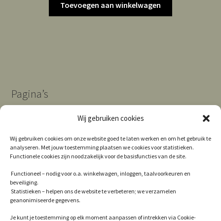
Toevoegen aan winkelwagen
Pagina’s
Wij gebruiken cookies
Algemene Voorwaarden
Wij gebruiken cookies om onze website goed te laten werken en om het gebruik te
analyseren. Met jouw toestemming plaatsen we cookies voor statistieken.
Contact
Functionele cookies zijn noodzakelijk voor de basisfuncties van de site.
Cookie Policy (EU)
Functioneel – nodig voor o.a. winkelwagen, inloggen, taalvoorkeuren en
beveiliging.
Privacy
Statistieken – helpen ons de website te verbeteren; we verzamelen
geanonimiseerde gegevens.
Winkel
Je kunt je toestemming op elk moment aanpassen of intrekken via Cookie-