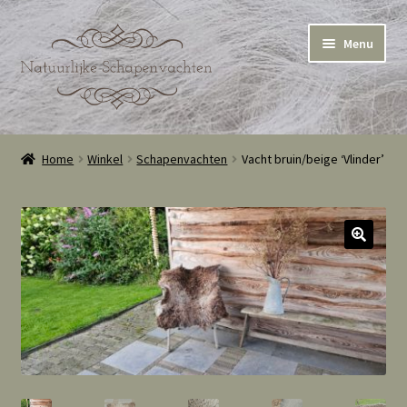
Ga
Ga
Menu
door
naar
naar
de
navigatie
inhoud
Home
Home
Winkel
Schapenvachten
Vacht bruin/beige ‘Vlinder’
Winkel
Winkelmand
Cookie Policy (EU)