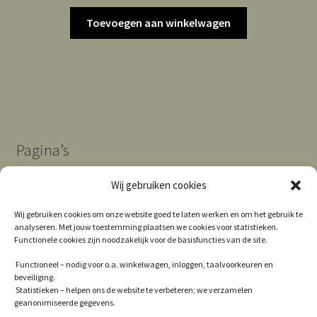
Toevoegen aan winkelwagen
Pagina’s
Wij gebruiken cookies
Algemene Voorwaarden
Wij gebruiken cookies om onze website goed te laten werken en om het gebruik te
analyseren. Met jouw toestemming plaatsen we cookies voor statistieken.
Contact
Functionele cookies zijn noodzakelijk voor de basisfuncties van de site.
Cookie Policy (EU)
Functioneel – nodig voor o.a. winkelwagen, inloggen, taalvoorkeuren en
beveiliging.
Privacy
Statistieken – helpen ons de website te verbeteren; we verzamelen
geanonimiseerde gegevens.
Winkel