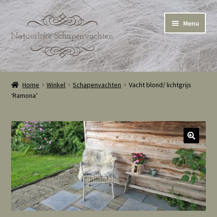
Ga
Ga
Menu
door
naar
naar
de
navigatie
inhoud
Home
Home
Winkel
Schapenvachten
Vacht blond/ lichtgrijs
‘Ramona’
Winkel
Winkelmand
Cookie Policy (EU)