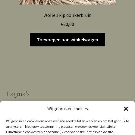
Wollen kip donkerbruin
€
20,00
Toevoegen aan winkelwagen
Pagina’s
Wij gebruiken cookies
Algemene Voorwaarden
Wij gebruiken cookies om onze website goed te laten werken en om het gebruik te
analyseren. Met jouw toestemming plaatsen we cookies voor statistieken.
Contact
Functionele cookies zijn noodzakelijk voor de basisfuncties van de site.