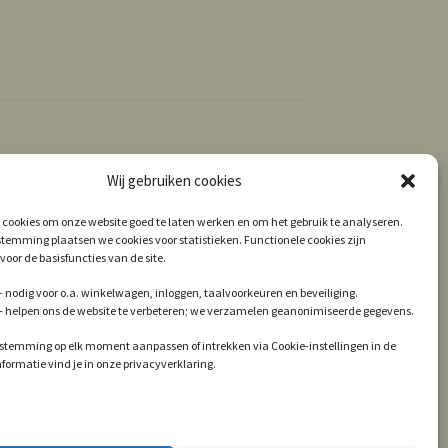
Wij gebruiken cookies
 cookies om onze website goed te laten werken en om het gebruik te analyseren.
temming plaatsen we cookies voor statistieken. Functionele cookies zijn
voor de basisfuncties van de site.
 nodig voor o.a. winkelwagen, inloggen, taalvoorkeuren en beveiliging.
 – helpen ons de website te verbeteren; we verzamelen geanonimiseerde gegevens.
estemming op elk moment aanpassen of intrekken via Cookie-instellingen in de
informatie vind je in onze privacyverklaring.