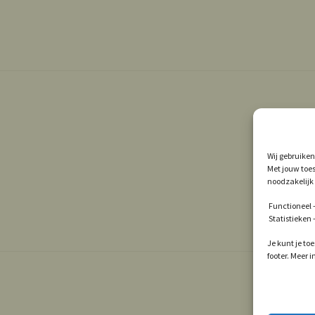
Wij gebruiken
Met jouw toes
noodzakelijk 
Functioneel –
Statistieken
Je kunt je to
footer. Meer 