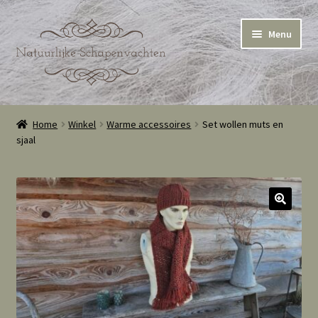
Ga
Ga
Menu
door
naar
naar
de
navigatie
inhoud
Home
Home
Winkel
Warme accessoires
Set wollen muts en
sjaal
Winkel
Winkelmand
Cookie Policy (EU)