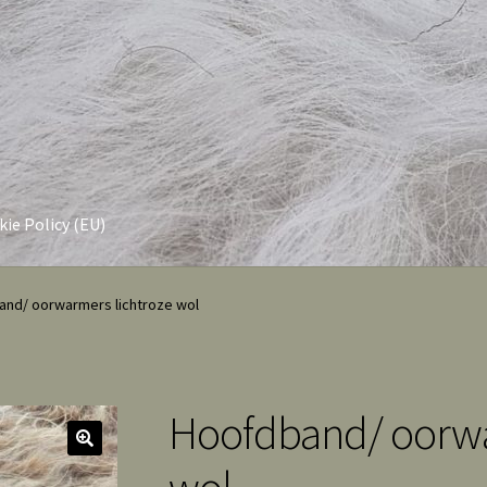
ie Policy (EU)
nd/ oorwarmers lichtroze wol
Hoofdband/ oorwa
wol