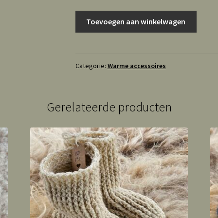
Hoofdband/
Toevoegen aan winkelwagen
oorwarmers
lichtroze
wol
aantal
Categorie:
Warme accessoires
Gerelateerde producten