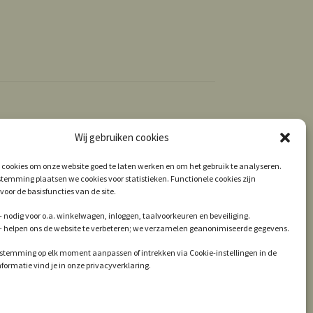
Wij gebruiken cookies
 cookies om onze website goed te laten werken en om het gebruik te analyseren.
temming plaatsen we cookies voor statistieken. Functionele cookies zijn
voor de basisfuncties van de site.
 nodig voor o.a. winkelwagen, inloggen, taalvoorkeuren en beveiliging.
 – helpen ons de website te verbeteren; we verzamelen geanonimiseerde gegevens.
estemming op elk moment aanpassen of intrekken via Cookie-instellingen in de
informatie vind je in onze privacyverklaring.