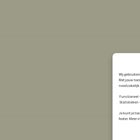
Wij gebruiken
Met jouw toes
noodzakelijk 
Functioneel –
Statistieken
Je kunt je to
footer. Meer 