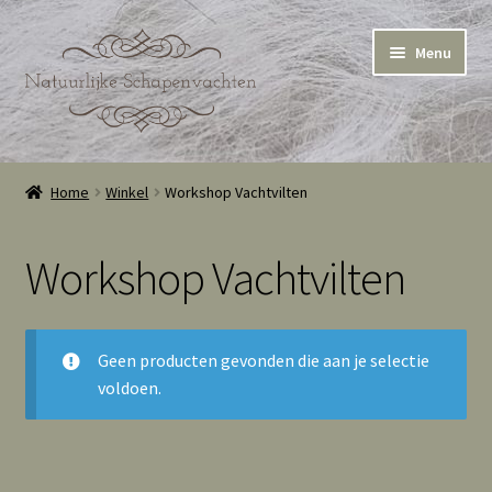
Ga
Ga
Menu
door
naar
naar
de
navigatie
inhoud
Home
Home
Winkel
Workshop Vachtvilten
Winkel
Workshop Vachtvilten
Winkelmand
Cookie Policy (EU)
Geen producten gevonden die aan je selectie
voldoen.