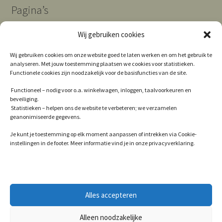
Pagina’s
Wij gebruiken cookies
Algemene Voorwaarden
Wij gebruiken cookies om onze website goed te laten werken en om het gebruik te
analyseren. Met jouw toestemming plaatsen we cookies voor statistieken.
Contact
Functionele cookies zijn noodzakelijk voor de basisfuncties van de site.
Cookie Policy (EU)
Functioneel – nodig voor o.a. winkelwagen, inloggen, taalvoorkeuren en
beveiliging.
Privacy
Statistieken – helpen ons de website te verbeteren; we verzamelen
geanonimiseerde gegevens.
Winkel
Je kunt je toestemming op elk moment aanpassen of intrekken via Cookie-
instellingen in de footer. Meer informatie vind je in onze privacyverklaring.
© 2026
Alles accepteren
Privacy
Gebouwd met WooCommerce
.
Alleen noodzakelijke