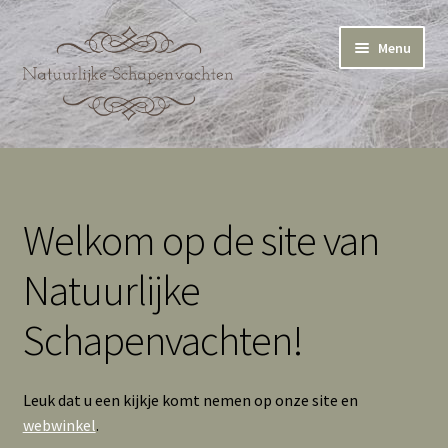
Ga
Ga
Menu
door
naar
naar
de
navigatie
inhoud
Home
Winkel
Welkom op de site van
Winkelmand
Natuurlijke
Cookie Policy (EU)
Schapenvachten!
Leuk dat u een kijkje komt nemen op onze site en
webwinkel
.