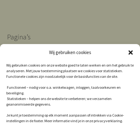
Pagina’s
Wij gebruiken cookies
Algemene Voorwaarden
Wij gebruiken cookies om onze website goed te laten werken en om het gebruik te
analyseren. Met jouw toestemming plaatsen we cookies voor statistieken.
Contact
Functionele cookies zijn noodzakelijk voor de basisfuncties van de site.
Cookie Policy (EU)
Functioneel – nodig voor o.a. winkelwagen, inloggen, taalvoorkeuren en
beveiliging.
Privacy
Statistieken – helpen ons de website te verbeteren; we verzamelen
geanonimiseerde gegevens.
Winkel
Je kunt je toestemming op elk moment aanpassen of intrekken via Cookie-
instellingen in de footer. Meer informatie vind je in onze privacyverklaring.